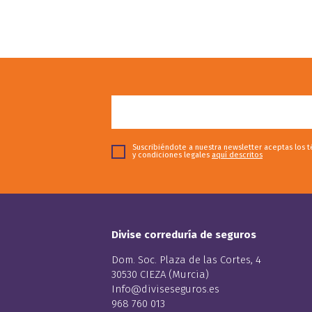
Suscribiéndote a nuestra newsletter aceptas los 
y condiciones legales
aquí descritos
Divise correduría de seguros
Dom. Soc. Plaza de las Cortes, 4
30530 CIEZA (Murcia)
Info@diviseseguros.es
968 760 013