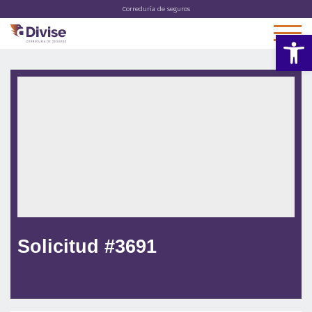
Correduría de seguros
Abrir 
Solicitud #3691