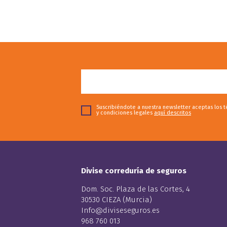
Suscribiéndote a nuestra newsletter aceptas los 
y condiciones legales
aquí descritos
Divise correduría de seguros
Dom. Soc. Plaza de las Cortes, 4
30530 CIEZA (Murcia)
Info@diviseseguros.es
968 760 013