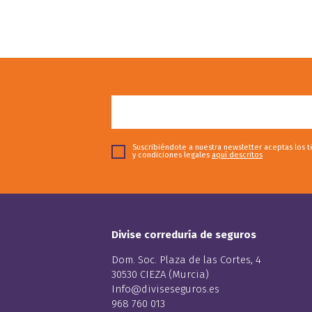
Suscribiéndote a nuestra newsletter aceptas los 
y condiciones legales
aquí descritos
Divise correduría de seguros
Dom. Soc. Plaza de las Cortes, 4
30530 CIEZA (Murcia)
Info@diviseseguros.es
968 760 013