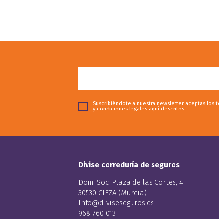
Suscribiéndote a nuestra newsletter aceptas los 
y condiciones legales
aquí descritos
Divise correduría de seguros
Dom. Soc. Plaza de las Cortes, 4
30530 CIEZA (Murcia)
Info@diviseseguros.es
968 760 013