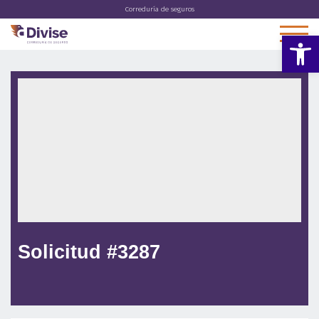
Correduría de seguros
Abrir 
Solicitud #3287