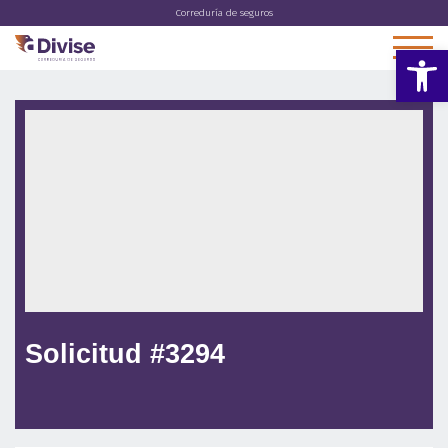
Correduría de seguros
Abrir 
Solicitud #3294