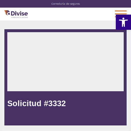
Correduría de seguros
Abrir 
Solicitud #3332