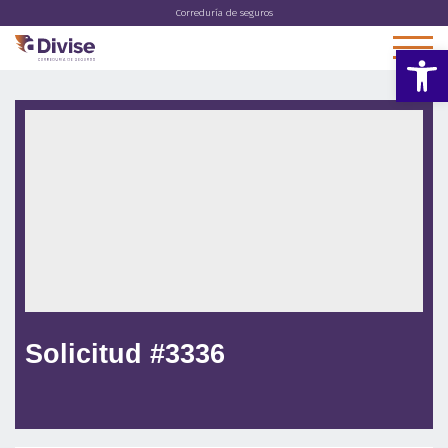
Correduría de seguros
Abrir 
Solicitud #3336