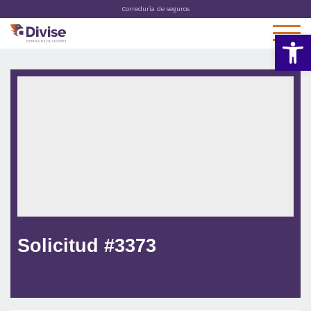
Correduría de seguros
Abrir 
Solicitud #3373