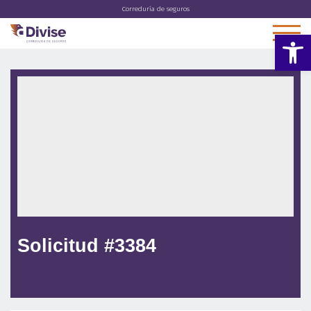
Correduría de seguros
Abrir 
Solicitud #3384