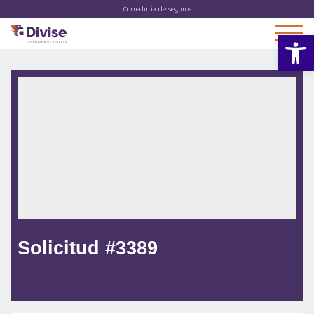
Correduría de seguros
Abrir 
Solicitud #3389