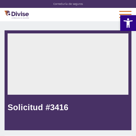
Correduría de seguros
Abrir 
Solicitud #3416