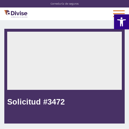
Correduría de seguros
Abrir 
Solicitud #3472