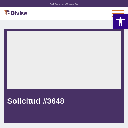
Correduría de seguros
Abrir 
Solicitud #3648