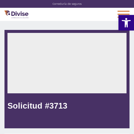
Correduría de seguros
Abrir 
Solicitud #3713