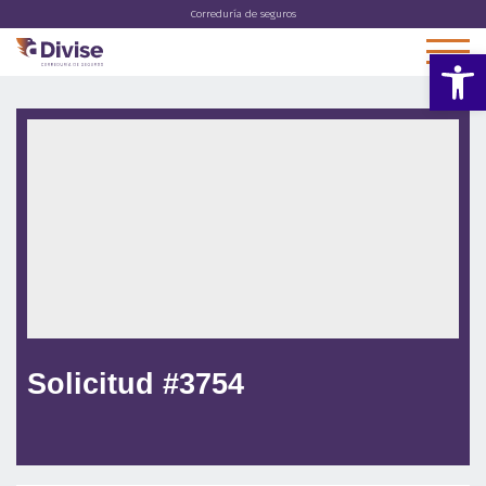
Correduría de seguros
Abrir 
Solicitud #3754