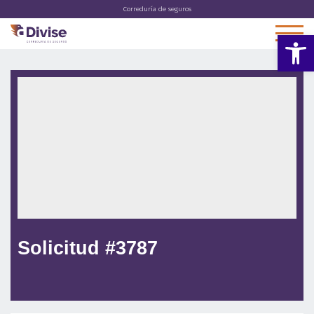
Correduría de seguros
Abrir 
Solicitud #3787