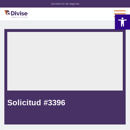
Correduría de seguros
Abrir 
Solicitud #3396