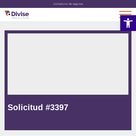
Correduría de seguros
Abrir 
Solicitud #3397